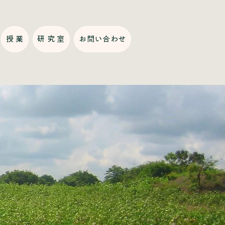
授 業
研 究 室
お問い合わせ