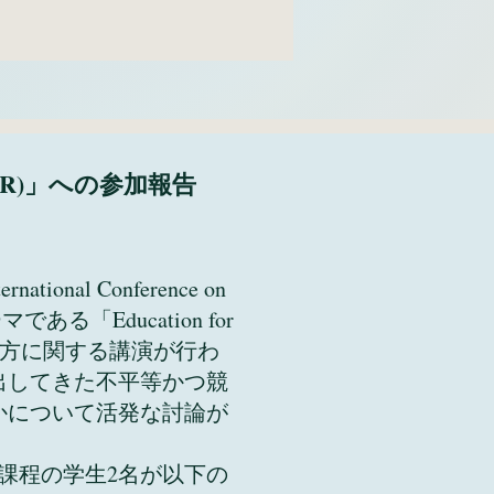
h (ICER)」への参加報告
al Conference on
ある「Education for
在り方に関する講演が行わ
出してきた不平等かつ競
かについて活発な討論が
課程の学生2名が以下の