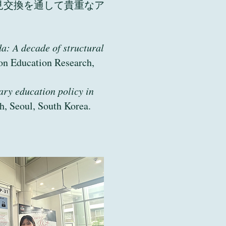
見交換を通して貴重なア
a: A decade of structural
 on Education Research,
ary education policy in
h, Seoul, South Korea.