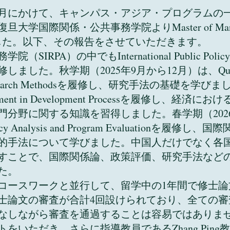
6年6月にかけて、キャンパス・アジア・プログラム
国際関係・公共事務学院よりMaster of Managemen
licyを取得しました。以下、その報告を
IRPA）の中でもInternational Public Po
た。秋学期（2025年9月から12月）は、Quantitati
ve Research Methodsを履修し、研究手法の基礎を学び
nagement in Development Processを履修し
分野に関する知識を習得しました。春学期（202
yやPolicy Analysis and Program Evaluatio
的手法について学びました。中国人だけでなく各
すことで、国際関係論、政策評価、研究手法など
た。
ースワークと並行して、留学中の1年間で修士論
士論文の審査が合計4回設けられており、全ての審
なしながら審査を通過することは容易ではありま
をいただき、さらに指導教員であるZhang Pin