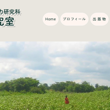
力研究科
究室
Home
プロフィール
出 版 物