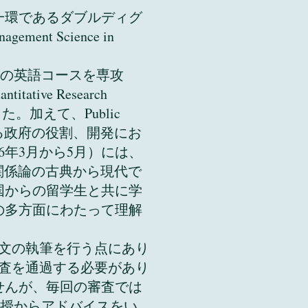
の一環であるダブルディグ
t Science in
させていただきます。
licyの英語コースを専攻
ve Research
ました。加えて、Public
、経済における政府の役割、開発にお
6年3月から5月）には、
nを履修し、国際関係論の古典から現代で
国からの留学生と共に学
の多方面にわたって理解
文の執筆を行う点にあり
査を通過する必要があり
せんが、毎回の審査では
g教授からアドバイスをい