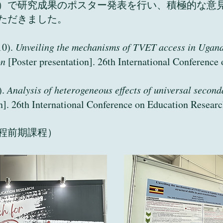
）で研究成果のポスター発表を行い、積極的な意
ただきました。
10).
Unveiling the mechanisms of TVET access in Ugand
on
[Poster presentation]. 26th International Conference
).
Analysis of heterogeneous effects of universal second
n]. 26th International Conference on Education Researc
程前期課程）