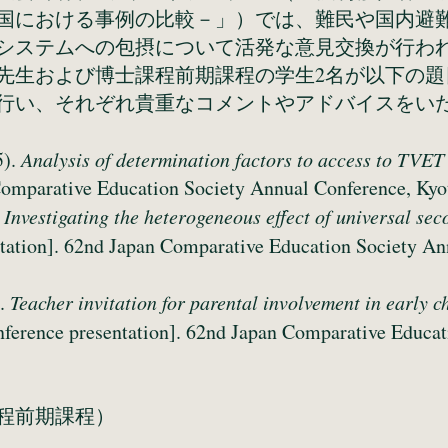
国における事例の比較－」）では、難民や国内避
育システムへの包摂について活発な意見交換が
生および博士課程前期課程の学生2名が以下の題
行い、それぞれ貴重なコメントやアドバイスをい
5).
Analysis of determination factors to access to TVE
Comparative Education Society Annual Conference, Kyot
.
Investigating the heterogeneous effect of universal se
tation]. 62nd Japan Comparative Education Society An
).
Teacher invitation for parental involvement in early 
ference presentation]. 62nd Japan Comparative Educat
程前期課程）